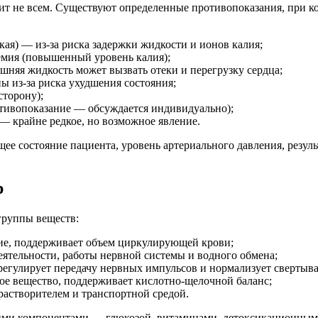
дит не всем. Существуют определенные противопоказания, при к
кая) — из-за риска задержки жидкости и ионов калия;
емия (повышенный уровень калия);
шняя жидкость может вызвать отеки и перегрузку сердца;
 из-за риска ухудшения состояния;
сторону);
тивопоказание — обсуждается индивидуально);
— крайне редкое, но возможное явление.
ее состояние пациента, уровень артериального давления, резул
р
группы веществ:
ние, поддерживает объем циркулирующей крови;
еятельности, работы нервной системы и водного обмена;
 регулирует передачу нервных импульсов и нормализует свертыва
ое вещество, поддерживает кислотно-щелочной баланс;
растворителем и транспортной средой.
гими компонентами — глюкозой, витаминами, детоксикационными