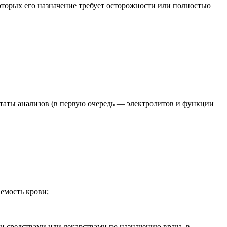
оторых его назначение требует осторожности или полностью
ьтаты анализов (в первую очередь — электролитов и функции
емость крови;
 средствами или лекарствами по назначению врача, в