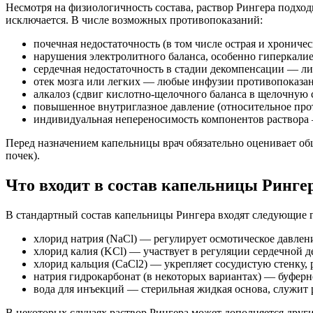
Несмотря на физиологичность состава, раствор Рингера подхо
исключается. В числе возможных противопоказаний:
почечная недостаточность (в том числе острая и хроничес
нарушения электролитного баланса, особенно гиперкали
сердечная недостаточность в стадии декомпенсации — ли
отек мозга или легких — любые инфузии противопоказаны
алкалоз (сдвиг кислотно-щелочного баланса в щелочную 
повышенное внутриглазное давление (относительное про
индивидуальная непереносимость компонентов раствора 
Перед назначением капельницы врач обязательно оценивает общ
почек).
Что входит в состав капельницы Ринге
В стандартный состав капельницы Рингера входят следующие 
хлорид натрия (NaCl) — регулирует осмотическое давле
хлорид калия (KCl) — участвует в регуляции сердечной д
хлорид кальция (CaCl2) — укрепляет сосудистую стенку,
натрия гидрокарбонат (в некоторых вариантах) — буферн
вода для инъекций — стерильная жидкая основа, служит 
В некоторых случаях раствор Рингера может дополняется дру