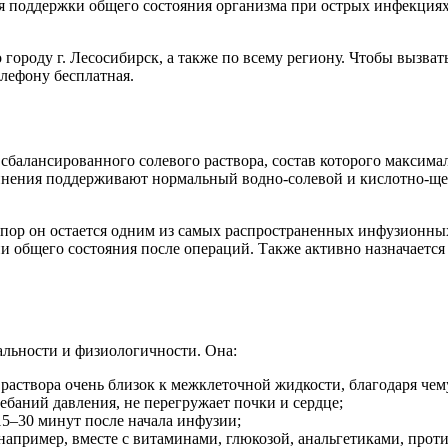
я поддержки общего состояния организма при острых инфекциях
городу г. Лесосибирск, а также по всему региону. Чтобы вызват
елефону бесплатная.
сбалансированного солевого раствора, состав которого максима
динения поддерживают нормальный водно-солевой и кислотно-ще
х пор он остается одним из самых распространенных инфузионны
и общего состояния после операций. Также активно назначается
альности и физиологичности. Она:
 раствора очень близок к межклеточной жидкости, благодаря че
лебаний давления, не перегружает почки и сердце;
15–30 минут после начала инфузии;
например, вместе с витаминами, глюкозой, анальгетиками, про