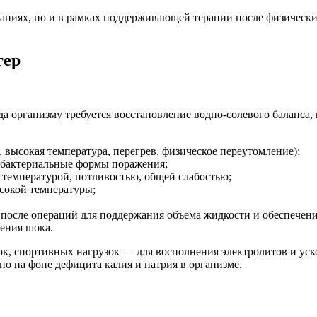
ваниях, но и в рамках поддерживающей терапии после физическ
гер
огда организму требуется восстановление водно-солевого балан
 высокая температура, перегрев, физическое переутомление);
 бактериальные формы поражения;
температурой, потливостью, общей слабостью;
сокой температуры;
 после операций для поддержания объема жидкости и обеспечен
ения шока.
ок, спортивных нагрузок — для восполнения электролитов и ус
о на фоне дефицита калия и натрия в организме.