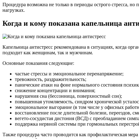
Процедура возможна не только в периоды острого стресса, н
нагрузках.
Когда и кому показана капельница ант
Капельница антистресс рекомендована в ситуациях, когда орг
подходит как женщинам, так и мужчинам.
Основные показания следующие:
частые стрессы и эмоциональное перенапряжение;
тревожность, раздражительность;
панические атаки на фоне нормального состояния психики
снижение концентрации и внимания;
нарушения сна (бессонница, поверхностный сон);
повышенная утомляемость, синдром хронической усталос
эмоциональное выгорание (в том числе у офисных работник
восстановление после длительной болезни, переездов, см
вегето-сосудистая дистония (ВСД) с преобладанием симпа
поддержка нервной системы при гормональных перестройк
Также процедура часто проводится как профилактическая мер