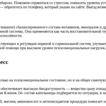
бирске. Поможем справиться со стрессом, повысить уровень уст
обратитесь по телефону, который указан на сайте. Выезд возмож
вливание) сбалансированного состава витаминов, минералов и 
ной системы. Она применяется как часть восстановительной те
оспособности.
аствующих в регуляции нервной и гормональной систем, улучшит
ьной помощи при высоком уровне психоэмоциональных нагрузок
есс
только на психоэмоциональное состояние, но и на общее самочув
е обеспечивает высокую биодоступность — вещества сразу попад
фи Клиник 24» состав капельницы подбирается по ситуации, в з
 B, магния, аминокислот и антиоксидантов процедура помогает 