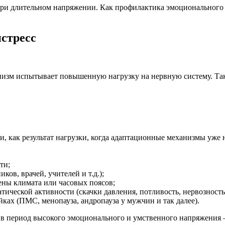
о при длительном напряжении. Как профилактика эмоциональног
истресс
анизм испытывает повышенную нагрузку на нервную систему. Так
, как результат нагрузки, когда адаптационные механизмы уже 
ти;
ов, врачей, учителей и т.д.);
ены климата или часовых поясов;
тической активности (скачки давления, потливость, нервозност
ах (ПМС, менопауза, андропауза у мужчин и так далее).
а в период высокого эмоционального и умственного напряжения