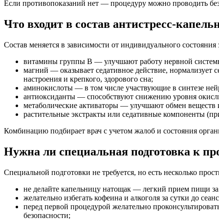
Если противопоказаний нет — процедуру можно проводить без
Что входит в состав антистресс-капел
Состав меняется в зависимости от индивидуального состояния 
витамины группы B — улучшают работу нервной системы
магний — оказывает седативное действие, нормализует с
настроения и крепкого, здорового сна;
аминокислоты — в том числе участвующие в синтезе ней
антиоксиданты — способствуют снижению уровня окисли
метаболические активаторы — улучшают обмен веществ и
растительные экстракты или седативные компоненты (пр
Комбинацию подбирает врач с учетом жалоб и состояния орган
Нужна ли специальная подготовка к пр
Специальной подготовки не требуется, но есть несколько прос
не делайте капельницу натощак — легкий прием пищи за 
желательно избегать кофеина и алкоголя за сутки до сеанс
перед первой процедурой желательно проконсультироватьс
безопасности;