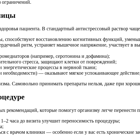
 ограничений.
ьницы
здоровья пациента. В стандартный антистрессовый раствор чаще
, способствуют восстановлению когнитивных функций, уменьша
ердечный ритм, устраняет мышечное напряжение, участвует в в
ромедиаторов (например, серотонина и дофамина);
тельного стресса, защищают клетки от повреждений;
 энергетические процессы в нервной ткани;
и необходимости) — оказывают мягкое успокаивающее действие
изма. Самовольно принимать препараты нельзя, даже при хороше
оцедуре
тых рекомендаций, которые помогут организму легче перенести 
1–2 часа до визита улучшит переносимость процедуры;
а;
я с врачом клиники — особенно если у вас есть хронические заб