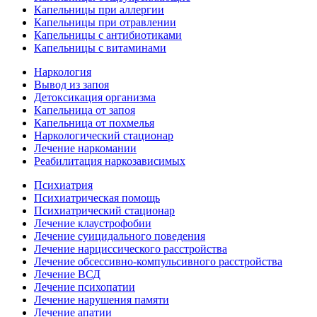
Капельницы при аллергии
Капельницы при отравлении
Капельницы с антибиотиками
Капельницы с витаминами
Наркология
Вывод из запоя
Детоксикация организма
Капельница от запоя
Капельница от похмелья
Наркологический стационар
Лечение наркомании
Реабилитация наркозависимых
Психиатрия
Психиатрическая помощь
Психиатрический стационар
Лечение клаустрофобии
Лечение суицидального поведения
Лечение нарциссического расстройства
Лечение обсессивно-компульсивного расстройства
Лечение ВСД
Лечение психопатии
Лечение нарушения памяти
Лечение апатии