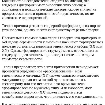
Большинство исследователей сходятся во мнении, что
гендерная дисфория имеет биологическую основу, а
социальные и психологические факторы скорее влияют на
процесс осознания и принятия этой идентичности, но не
являются ее первопричиной.
Точная причина развития гендерной дисфории до сих пор не
установлена, однако на этот счет существуют разные теории.
Пренатальная гормональная теория говорит, что примерно на
6-8 неделе беременности у эмбриона начинают формироваться
половые органы под влиянием генетического набора (XX или
XY). Однако формирование структур мозга, отвечающих за
гендерную идентичность, происходит позже – во втором
триместре беременности.
Теория предполагает, что в этот критический период может
произойти определенное «рассогласование»: мозг
генетического мальчика (XY) может оказаться недостаточно
маскулинизирован из-за низкой чувствительности к
тестостерону или его нехватки, в то время как тело
сформировалось по мужскому типу. Или наоборот, мозг
генетической девочки (XX) может подвергнуться
воздействию андрогенов, что приведет к его маскулинизации.
Как итог, человек рождается с телом одного пола, но с мозгом,