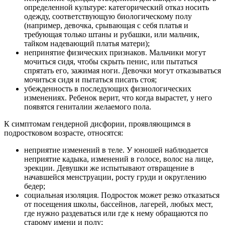
определенной культуре: категорический отказ носить
одежду, соответствующую биологическому полу
(например, девочка, срывающая с себя платья и
требующая только штаны и рубашки, или мальчик,
тайком надевающий платья матери);
непринятие физических признаков. Мальчики могут
мочиться сидя, чтобы скрыть пенис, или пытаться
спрятать его, зажимая ноги. Девочки могут отказываться
мочиться сидя и пытаться писать стоя;
убежденность в последующих физиологических
изменениях. Ребенок верит, что когда вырастет, у него
появятся гениталии желаемого пола.
К симптомам гендерной дисфории, проявляющимся в
подростковом возрасте, относятся:
неприятие изменений в теле. У юношей наблюдается
неприятие кадыка, изменений в голосе, волос на лице,
эрекции. Девушки же испытывают отвращение в
начавшейся менструации, росту груди и округлению
бедер;
социальная изоляция. Подросток может резко отказаться
от посещения школы, бассейнов, лагерей, любых мест,
где нужно раздеваться или где к нему обращаются по
старому имени и полу;