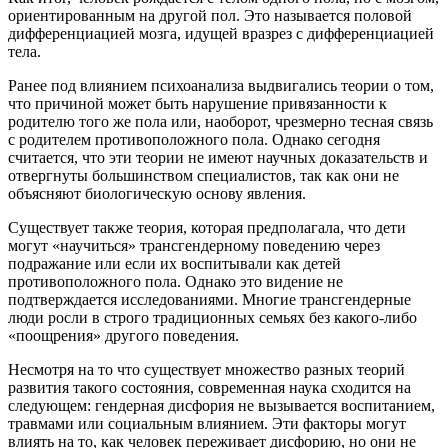
ориентированным на другой пол. Это называется половой
дифференциацией мозга, идущей вразрез с дифференциацией
тела.
Ранее под влиянием психоанализа выдвигались теории о том,
что причиной может быть нарушение привязанности к
родителю того же пола или, наоборот, чрезмерно тесная связь
с родителем противоположного пола. Однако сегодня
считается, что эти теории не имеют научных доказательств и
отвергнуты большинством специалистов, так как они не
объясняют биологическую основу явления.
Существует также теория, которая предполагала, что дети
могут «научиться» трансгендерному поведению через
подражание или если их воспитывали как детей
противоположного пола. Однако это видение не
подтверждается исследованиями. Многие трансгендерные
люди росли в строго традиционных семьях без какого-либо
«поощрения» другого поведения.
Несмотря на то что существует множество разных теорий
развития такого состояния, современная наука сходится на
следующем: гендерная дисфория не вызывается воспитанием,
травмами или социальным влиянием. Эти факторы могут
влиять на то, как человек переживает дисфорию, но они не