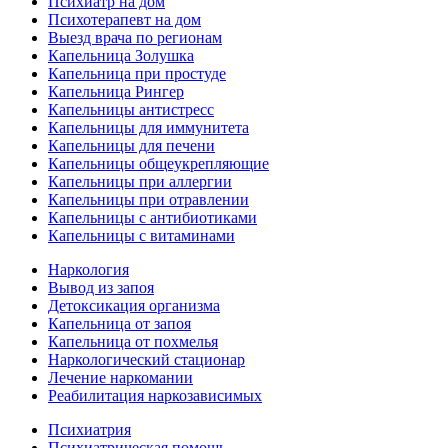
Психиатр на дом
Психотерапевт на дом
Выезд врача по регионам
Капельница Золушка
Капельница при простуде
Капельница Рингер
Капельницы антистресс
Капельницы для иммунитета
Капельницы для печени
Капельницы общеукрепляющие
Капельницы при аллергии
Капельницы при отравлении
Капельницы с антибиотиками
Капельницы с витаминами
Наркология
Вывод из запоя
Детоксикация организма
Капельница от запоя
Капельница от похмелья
Наркологический стационар
Лечение наркомании
Реабилитация наркозависимых
Психиатрия
Психиатрическая помощь