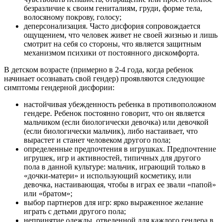
безразличие к своим гениталиям, груди, форме тела,
волосяному покрову, голосу;
деперсонализация. Часто дисфория сопровождается
ощущением, что человек живет не своей жизнью и лишь
смотрит на себя со стороны, что является защитным
механизмом психики от постоянного дискомфорта.
В детском возрасте (примерно в 2-4 года, когда ребенок
начинает осознавать свой гендер) проявляются следующие
симптомы гендерной дисфории:
настойчивая убежденность ребенка в противоположном
гендере. Ребенок постоянно говорит, что он является
мальчиком (если биологически девочка) или девочкой
(если биологически мальчик), либо настаивает, что
вырастет и станет человеком другого пола;
определенные предпочтения в игрушках. Предпочтение
игрушек, игр и активностей, типичных для другого
пола в данной культуре: мальчик, играющий только в
«дочки-матери» и использующий косметику, или
девочка, настаивающая, чтобы в играх ее звали «папой»
или «братом»;
выбор партнеров для игр: ярко выраженное желание
играть с детьми другого пола;
непринятие одежды, отведенной для каждого гендера в