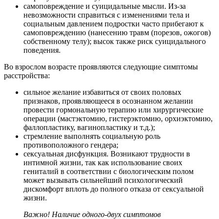
самоповреждение и суицидальные мысли. Из-за
невозможности справиться с изменениями тела и
социальным давлением подростки часто прибегают к
самоповреждению (нанесению травм (порезов, ожогов)
собственному телу); высок также риск суицидального
поведения.
Во взрослом возрасте проявляются следующие симптомы
расстройства:
сильное желание избавиться от своих половых
признаков, проявляющееся в осознанном желании
провести гормональную терапию или хирургические
операции (мастэктомию, гистерэктомию, орхиэктомию,
фаллопластику, вагинопластику и т.д.);
стремление выполнять социальную роль
противоположного гендера;
сексуальная дисфункция. Возникают трудности в
интимной жизни, так как использование своих
гениталий в соответствии с биологическим полом
может вызывать сильнейший психологический
дискомфорт вплоть до полного отказа от сексуальной
жизни.
Важно! Наличие одного-двух симптомов